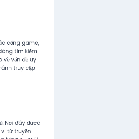
các cổng game,
 dàng tìm kiếm
 về vấn đề uy
tránh truy cập
ủ. Nơi đây được
vị từ truyền