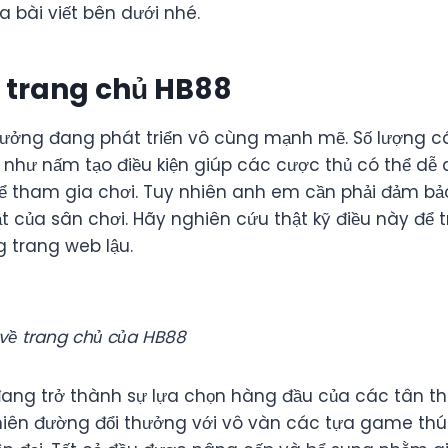
 bài viết bên dưới nhé.
ề trang chủ HB88
thưởng đang phát triển vô cùng mạnh mẽ. Số lượng 
 như nấm tạo điều kiện giúp các cược thủ có thể dễ
ể tham gia chơi. Tuy nhiên anh em cần phải đảm bảo
t của sân chơi. Hãy nghiên cứu thật kỹ điều này để 
 trang web lậu.
 về trang chủ của HB88
ang trở thành sự lựa chọn hàng đầu của các tân th
iên đường đổi thưởng với vô vàn các tựa game thú 