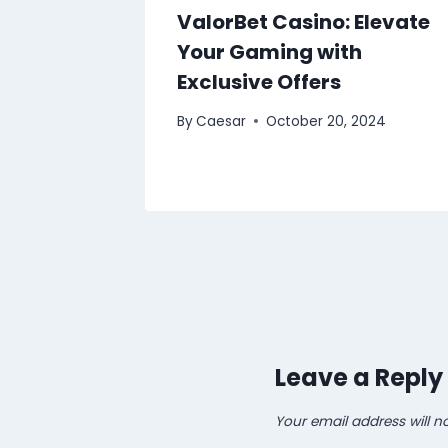
ValorBet Casino: Elevate
Your Gaming with
Exclusive Offers
By
Caesar
October 20, 2024
Leave a Reply
Your email address will n