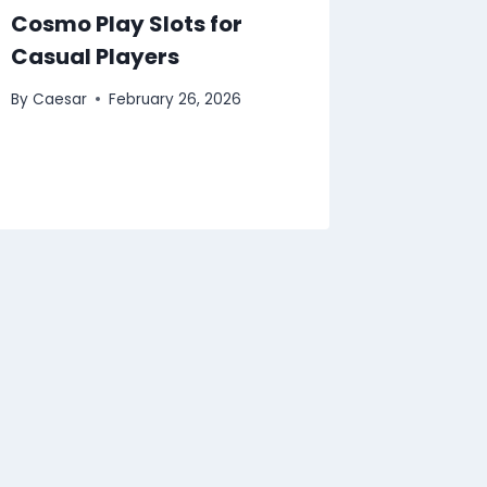
Cosmo Play Slots for
Casual Players
By
Caesar
February 26, 2026